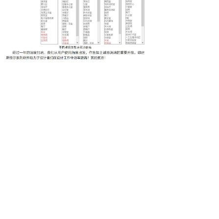
上一篇：
被要求检查的各种楼板，你都认识吗？
下一篇：
采光审查千万条，周边建筑第一条
关于绿建
|
购买指南
|
著作权证书
|
发展历程
|
荣誉证书
|
人才招聘
|
网
站地图
地址：北京市海淀区大钟寺东路9号京仪B座113室 全国服务热
线：
400-0941-228
邮编：100098
电话：010-82102893
户名：北京绿建软件股份有限公司
开户行：中国建设银行北京中关村分行 账号：1100 1007 3000
5301 1871
Copyright © 2012~2020 北京绿建软件股份有限公司（Beijing
Gbsware Co., Ltd.） 版权所有
京ICP备19052745号-1
京公网安备 11010802030235号