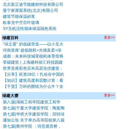
会“校企合作 双百计划”典型案例
·
北京新正迪节能建材科技有限公司
·
曼宁家屋面系统(北京)有限公司
·
建筑节能保温砂浆
·
欧泰克中空百叶玻璃
·
SY无机活性墙体保温隔热系统
绿建百科
更多>>
·
“绿之屋” 的低碳营造——以小见大
的既有建筑办公空间绿色改造
·
河南首座“超低能耗+光储直柔+绿
建三星”大型公共建筑
·
成都：未来科技城零能耗体育馆将
开工
·
零碳建筑 | 上海建科徐汇科技园建
科中心
·
世界首座彩色百米高层光伏建筑：
大连国际凯旋大厦
·
【分享】耗资28亿！扎哈在中国的
最后遗作终于全部完成！施工难度
·
【知识】建筑高度和层数计算：看
堪比鸟巢！
似简单，但你确定会算？
·
【干货】万科的图纸为什么牛？全
凭《万科设计成果控制标准》，极
绿建大赛
更多>>
品~
·
第八届|湖南工程学院建筑工程学
院：绿建焕能—基于多能协调的教
·
第七届|宁夏大学建筑学院：陶复陶
学建筑低碳重塑
穴，青山窑塑——传统智慧与绿色
·
第七届|华侨大学建筑学院：回转绿
生态融合的游客接待中心设计（A赛
廊——基于碳中和目标下的幼儿园
·
通知公告:关于举办高等院校第八届
道获奖作品）
设计（A赛道获奖作品）
绿色建筑技能与创意大赛（公益）
·
第七届|衢州学院 ：诗意观音桥，