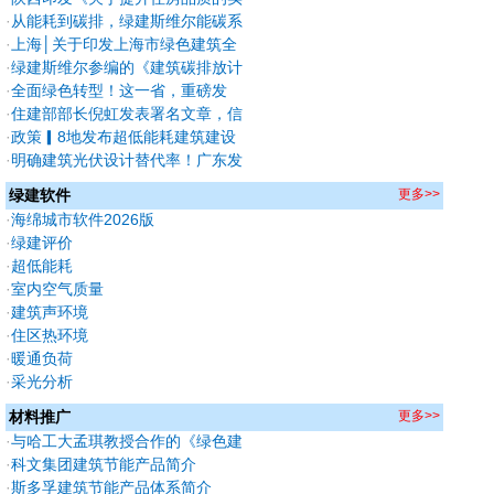
施方案》新建住宅全执行绿标，
·
从能耗到碳排，绿建斯维尔能碳系
2030保障房率先成"好房子"
列软件2026版深度焕新
·
上海│关于印发上海市绿色建筑全
过程管理相关格式文本的通知
·
绿建斯维尔参编的《建筑碳排放计
算与评价标准》已实施！
·
全面绿色转型！这一省，重磅发
布！
·
住建部部长倪虹发表署名文章，信
息量很大！
·
政策▎8地发布超低能耗建筑建设
任务
·
明确建筑光伏设计替代率！广东发
布《可再生能源建筑应用系统设计
绿建软件
更多>>
技术导则》（征求意见稿）
·
海绵城市软件2026版
·
绿建评价
·
超低能耗
·
室内空气质量
·
建筑声环境
·
住区热环境
·
暖通负荷
·
采光分析
材料推广
更多>>
·
与哈工大孟琪教授合作的《绿色建
筑声学课程及实验平台建设》被认
·
科文集团建筑节能产品简介
定为2021年度中国高等教育博览
·
斯多孚建筑节能产品体系简介