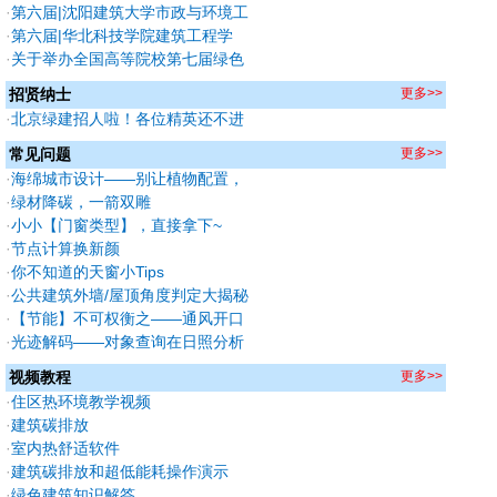
的通知
茗竹创意谷 — 乡村工业厂房低碳改
·
第六届|沈阳建筑大学市政与环境工
造设计（A赛道获奖作品）
程学院—腊前似春（B赛道获奖作
·
第六届|华北科技学院建筑工程学
品）
院-绿运馆：突破创新，迈向可持续
·
关于举办全国高等院校第七届绿色
体育建筑（B赛道获奖作品）
建筑技能（公益）大赛的通知
招贤纳士
更多>>
·
北京绿建招人啦！各位精英还不进
来看看!
常见问题
更多>>
·
海绵城市设计——别让植物配置，
拖垮你的出图效率
·
绿材降碳，一箭双雕
·
小小【门窗类型】，直接拿下~
·
节点计算换新颜
·
你不知道的天窗小Tips
·
公共建筑外墙/屋顶角度判定大揭秘
·
【节能】不可权衡之——通风开口
面积和可开启窗扇
·
光迹解码——对象查询在日照分析
中的妙用
视频教程
更多>>
·
住区热环境教学视频
·
建筑碳排放
·
室内热舒适软件
·
建筑碳排放和超低能耗操作演示
·
绿色建筑知识解答