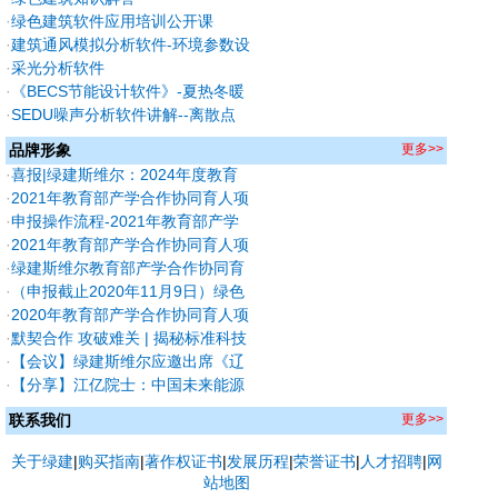
·
绿色建筑软件应用培训公开课
·
建筑通风模拟分析软件-环境参数设
置及分析技巧
·
采光分析软件
·
《BECS节能设计软件》-夏热冬暖
地区外遮阳及保温隔热常用做法。
·
SEDU噪声分析软件讲解--离散点
的设置技巧
品牌形象
更多>>
·
喜报|绿建斯维尔：2024年度教育
部产学合作协同育人优秀案例数量
·
2021年教育部产学合作协同育人项
排名前三！（入选四项，共85个）
目申报文件汇总
·
申报操作流程-2021年教育部产学
合作协同育人项目绿色建筑方向
·
2021年教育部产学合作协同育人项
目申报指南
·
绿建斯维尔教育部产学合作协同育
人项目落户浙江大学
·
（申报截止2020年11月9日）绿色
建筑方向教育部2020年第一批产学
·
2020年教育部产学合作协同育人项
合作协同育人项目申报指南
目申报指南
·
默契合作 攻破难关 | 揭秘标准科技
创新奖光环背后
·
【会议】绿建斯维尔应邀出席《辽
宁省绿色建筑条例》《沈阳市住宅
·
【分享】江亿院士：中国未来能源
建筑绿色设计标准》宣贯及相关技
情景与建筑低碳发展路径
联系我们
更多>>
术培训
关于绿建
|
购买指南
|
著作权证书
|
发展历程
|
荣誉证书
|
人才招聘
|
网
站地图