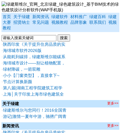
首页
关于绿建
新闻资讯
绿建软件
材料推广
绿建百科
绿建
大赛
招贤纳士
常见问题
视频教程
品牌形象
联系我们
视频
教程
·
陕西印发《关于提升住房品质的实
施方案》新建住宅全执行绿标，
·
海绵城市软件2026版
2030保障房率先成"好房子"
·
从能耗到碳排，绿建斯维尔能碳系
列软件2026版深度焕新
·
海绵城市设计——别让植物配置，
拖垮你的出图效率
·
绿材降碳，一箭双雕
·
小小【门窗类型】，直接拿下~
·
节点计算换新颜
·
第八届|湖南工程学院建筑工程学
院：绿建焕能—基于多能协调的教
·
上海│关于印发上海市绿色建筑全
学建筑低碳重塑
过程管理相关格式文本的通知
关于绿建
更多>>
·
绿建斯维尔与您同行！2016全国青
年绿色建筑夏令营
·
游记|激情一夏年中游，驰骋广阔青
青草原！
新闻资讯
更多>>
·
陕西印发《关于提升住房品质的实