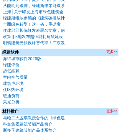
施方案》新建住宅全执行绿标，
·
从能耗到碳排，绿建斯维尔能碳系
2030保障房率先成"好房子"
列软件2026版深度焕新
·
上海│关于印发上海市绿色建筑全
过程管理相关格式文本的通知
·
绿建斯维尔参编的《建筑碳排放计
算与评价标准》已实施！
·
全面绿色转型！这一省，重磅发
布！
·
住建部部长倪虹发表署名文章，信
息量很大！
·
政策▎8地发布超低能耗建筑建设
任务
·
明确建筑光伏设计替代率！广东发
布《可再生能源建筑应用系统设计
绿建软件
更多>>
技术导则》（征求意见稿）
·
海绵城市软件2026版
·
绿建评价
·
超低能耗
·
室内空气质量
·
建筑声环境
·
住区热环境
·
暖通负荷
·
采光分析
材料推广
更多>>
·
与哈工大孟琪教授合作的《绿色建
筑声学课程及实验平台建设》被认
·
科文集团建筑节能产品简介
定为2021年度中国高等教育博览
·
斯多孚建筑节能产品体系简介