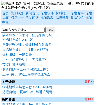
首页
关于绿建
新闻资讯
绿建软件
材料推广
绿建百科
绿建
大赛
招贤纳士
常见问题
视频教程
品牌形象
联系我们
视频
教程
·
陕西印发《关于提升住房品质的实
施方案》新建住宅全执行绿标，
·
海绵城市软件2026版
2030保障房率先成"好房子"
·
从能耗到碳排，绿建斯维尔能碳系
列软件2026版深度焕新
·
海绵城市设计——别让植物配置，
拖垮你的出图效率
·
绿材降碳，一箭双雕
·
小小【门窗类型】，直接拿下~
·
节点计算换新颜
·
第八届|湖南工程学院建筑工程学
院：绿建焕能—基于多能协调的教
·
上海│关于印发上海市绿色建筑全
学建筑低碳重塑
过程管理相关格式文本的通知
关于绿建
更多>>
·
绿建斯维尔与您同行！2016全国青
年绿色建筑夏令营
·
游记|激情一夏年中游，驰骋广阔青
青草原！
新闻资讯
更多>>
·
陕西印发《关于提升住房品质的实