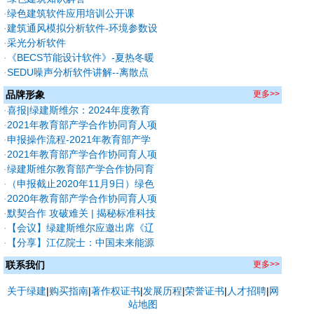
·
绿色建筑软件应用培训公开课
·
建筑通风模拟分析软件-环境参数设
置及分析技巧
·
采光分析软件
·
《BECS节能设计软件》-夏热冬暖
地区外遮阳及保温隔热常用做法。
·
SEDU噪声分析软件讲解--离散点
的设置技巧
品牌形象
更多>>
·
喜报|绿建斯维尔：2024年度教育
部产学合作协同育人优秀案例数量
·
2021年教育部产学合作协同育人项
排名前三！（入选四项，共85个）
目申报文件汇总
·
申报操作流程-2021年教育部产学
合作协同育人项目绿色建筑方向
·
2021年教育部产学合作协同育人项
目申报指南
·
绿建斯维尔教育部产学合作协同育
人项目落户浙江大学
·
（申报截止2020年11月9日）绿色
建筑方向教育部2020年第一批产学
·
2020年教育部产学合作协同育人项
合作协同育人项目申报指南
目申报指南
·
默契合作 攻破难关 | 揭秘标准科技
创新奖光环背后
·
【会议】绿建斯维尔应邀出席《辽
宁省绿色建筑条例》《沈阳市住宅
·
【分享】江亿院士：中国未来能源
建筑绿色设计标准》宣贯及相关技
情景与建筑低碳发展路径
联系我们
更多>>
术培训
关于绿建
|
购买指南
|
著作权证书
|
发展历程
|
荣誉证书
|
人才招聘
|
网
站地图