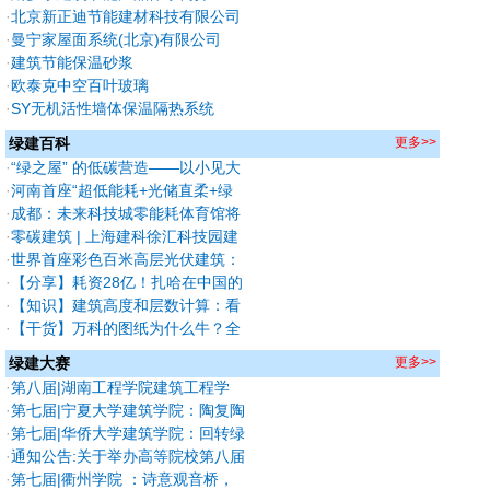
会“校企合作 双百计划”典型案例
·
北京新正迪节能建材科技有限公司
·
曼宁家屋面系统(北京)有限公司
·
建筑节能保温砂浆
·
欧泰克中空百叶玻璃
·
SY无机活性墙体保温隔热系统
绿建百科
更多>>
·
“绿之屋” 的低碳营造——以小见大
的既有建筑办公空间绿色改造
·
河南首座“超低能耗+光储直柔+绿
建三星”大型公共建筑
·
成都：未来科技城零能耗体育馆将
开工
·
零碳建筑 | 上海建科徐汇科技园建
科中心
·
世界首座彩色百米高层光伏建筑：
大连国际凯旋大厦
·
【分享】耗资28亿！扎哈在中国的
最后遗作终于全部完成！施工难度
·
【知识】建筑高度和层数计算：看
堪比鸟巢！
似简单，但你确定会算？
·
【干货】万科的图纸为什么牛？全
凭《万科设计成果控制标准》，极
绿建大赛
更多>>
品~
·
第八届|湖南工程学院建筑工程学
院：绿建焕能—基于多能协调的教
·
第七届|宁夏大学建筑学院：陶复陶
学建筑低碳重塑
穴，青山窑塑——传统智慧与绿色
·
第七届|华侨大学建筑学院：回转绿
生态融合的游客接待中心设计（A赛
廊——基于碳中和目标下的幼儿园
·
通知公告:关于举办高等院校第八届
道获奖作品）
设计（A赛道获奖作品）
绿色建筑技能与创意大赛（公益）
·
第七届|衢州学院 ：诗意观音桥，