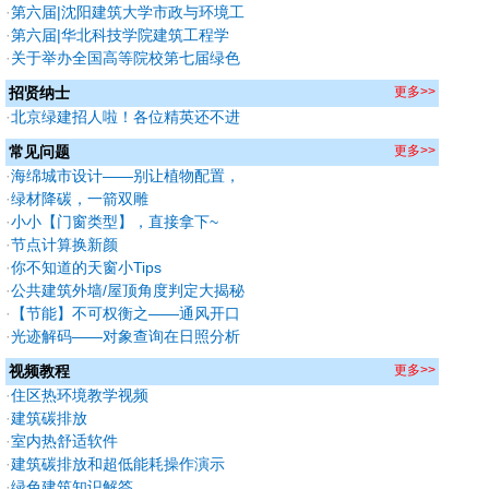
的通知
茗竹创意谷 — 乡村工业厂房低碳改
·
第六届|沈阳建筑大学市政与环境工
造设计（A赛道获奖作品）
程学院—腊前似春（B赛道获奖作
·
第六届|华北科技学院建筑工程学
品）
院-绿运馆：突破创新，迈向可持续
·
关于举办全国高等院校第七届绿色
体育建筑（B赛道获奖作品）
建筑技能（公益）大赛的通知
招贤纳士
更多>>
·
北京绿建招人啦！各位精英还不进
来看看!
常见问题
更多>>
·
海绵城市设计——别让植物配置，
拖垮你的出图效率
·
绿材降碳，一箭双雕
·
小小【门窗类型】，直接拿下~
·
节点计算换新颜
·
你不知道的天窗小Tips
·
公共建筑外墙/屋顶角度判定大揭秘
·
【节能】不可权衡之——通风开口
面积和可开启窗扇
·
光迹解码——对象查询在日照分析
中的妙用
视频教程
更多>>
·
住区热环境教学视频
·
建筑碳排放
·
室内热舒适软件
·
建筑碳排放和超低能耗操作演示
·
绿色建筑知识解答