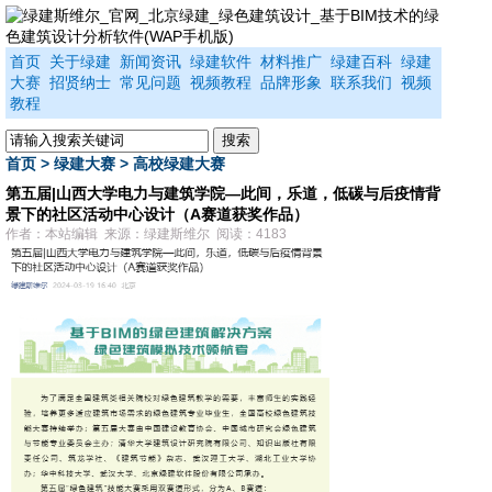
首页
关于绿建
新闻资讯
绿建软件
材料推广
绿建百科
绿建
大赛
招贤纳士
常见问题
视频教程
品牌形象
联系我们
视频
教程
首页
>
绿建大赛
>
高校绿建大赛
第五届|山西大学电力与建筑学院—此间，乐道，低碳与后疫情背
景下的社区活动中心设计（A赛道获奖作品）
作者：本站编辑 来源：绿建斯维尔 阅读：4183