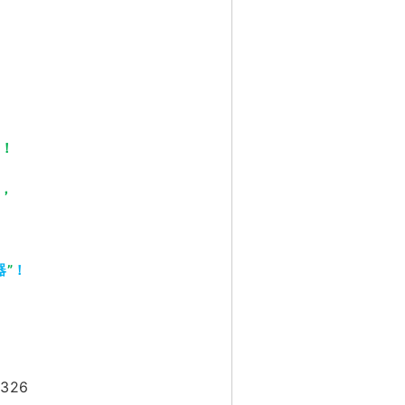
！
案，
器
”
！
326