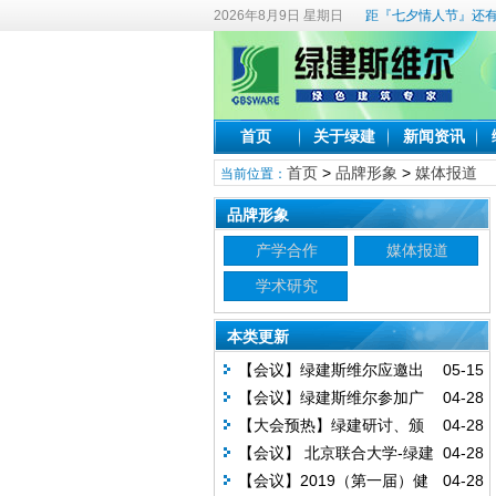
2026年8月9日 星期日
距『七夕情人节』还有
首页
关于绿建
新闻资讯
首页
>
品牌形象
>
媒体报道
当前位置：
品牌形象
产学合作
媒体报道
学术研究
本类更新
【会议】绿建斯维尔应邀出
05-15
席《辽宁省绿色建筑条例》《沈阳
【会议】绿建斯维尔参加广
04-28
市住宅建筑绿色设计标准》宣贯及
西继续教育网络授课
【大会预热】绿建研讨、颁
04-28
相关技术培训
奖仪式……第十五届绿建大会看点
【会议】 北京联合大学-绿建
04-28
连连！
斯维尔校企合作揭牌仪式
【会议】2019（第一届）健
04-28