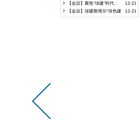
格局！
《工业建筑节能设计统一标准》及
【会议】聚焦“绿建”时代：
12-21
绿色建筑解决方案公益讲座圆满落
《辽宁省居住建筑节能设计标准》
【会议】绿建斯维尔“绿色建
12-21
幕！
及绿色建筑解决方案公益讲座圆满
筑模拟分析技术”走进浙江大学 ！
落幕！