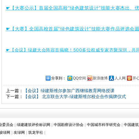
☛【大赛公示】首届全国高校“绿色建筑设计”技能大赛杰出、
☛【大赛】全国高校首届“绿色建筑设计”技能大赛作品评选会
☛【会议】绿建大会阵容首揭晓！500多位权威专家齐聚深圳，共
分享到：
QQ空间
新浪微博
人人网
开
上一篇：
【会议】绿建斯维尔参加广西继续教育网络授课
下一篇：
【会议】 北京联合大学-绿建斯维尔校企合作揭牌仪式
业委员会
|
绿建建筑评价标识网
|
中国勘察设计协会
|
中国城市科学研究会
|
中国建筑
骏绿网
|
友绿网
|
筑龙学社
|