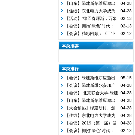
康建筑大会：共筑健康建筑产业新
【山东】绿建斯尔维应邀出
04-28
格局！
席济宁市超低能耗建筑技术交流座
【佳绩】东北电力大学成为
04-28
谈会
绿建斯维尔合作伙伴！
【活动】“律回春晖渐，万象
02-13
始更新”绿建斯维尔年会盛典在京召
【会议】拥抱“绿色”时代：
02-13
开！
《工业建筑节能设计统一标准》及
【会议】精彩回顾：《工业
02-12
绿色建筑解决方案公益讲座圆满落
建筑节能设计统一标准》及绿色建
本类推荐
幕！
筑解决方案研讨会无锡专场讲座圆
满结束！
本类排行
【会议】绿建斯维尔应邀出
05-15
席《辽宁省绿色建筑条例》《沈阳
【会议】绿建斯维尔参加广
04-28
市住宅建筑绿色设计标准》宣贯及
西继续教育网络授课
【会议】 北京联合大学-绿建
04-28
相关技术培训
斯维尔校企合作揭牌仪式
【山东】绿建斯尔维应邀出
04-28
席济宁市超低能耗建筑技术交流座
【大会预热】绿建研讨、颁
04-28
谈会
奖仪式……第十五届绿建大会看点
【佳绩】东北电力大学成为
04-28
连连！
绿建斯维尔合作伙伴！
【会议】2019（第一届）健
04-28
康建筑大会：共筑健康建筑产业新
【会议】拥抱“绿色”时代：
02-13